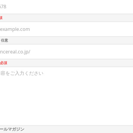
須
ト
任意
必須
ールマガジン