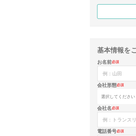
基本情報を
お名前
必須
会社形態
必須
選択してください
会社名
必須
電話番号
必須