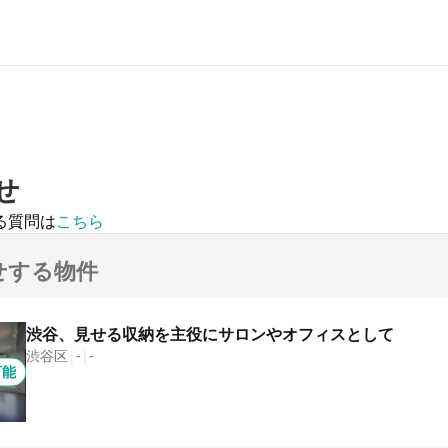
せ
る質問は
こちら
せする物件
渋谷、見せる収納を主役にサロンやオフィスとして
渋谷区
|
-
|
-
可能