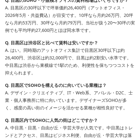
Q. 目黒のSOHO・小規模オフィスの賃料相場はいくらですか？
A. 目黒区の30坪以下で坪単価約26,400円（アットオフィス・
2026年5月・共益費込）が目安です。10坪なら月約26万円、20坪
なら月約53万円、30坪なら月約79万円。当社が扱う20〜30坪の実
例でも平均坪約27,600円とほぼ同水準です。
Q. 目黒区は渋谷区と比べて賃料は安いですか？
A. はい。同時期のアットオフィス集計で目黒区30坪以下は約
26,400円、渋谷区は約32,000円で、目黒は約2割安い水準です。
中目黒は渋谷から東横線で1駅のため、利便性を保ちつつコストを
抑えられます。
Q. 目黒区でSOHOを構えるのに向いている業種は？
A. デザイン・クリエイティブ、IT・Web系、アパレル・D2C、士
業・個人事務所に特に向いています。デザイナーズSOHOが多
く、感度の高い街のイメージを活かせる業種が相性良好です。
Q. 目黒区内でSOHOに人気の街はどこですか？
A. 中目黒・目黒・自由が丘・学芸大学が人気です。中目黒はトレ
ンドとアクセス、目黒はビジネス利便、自由が丘・学芸大学は落