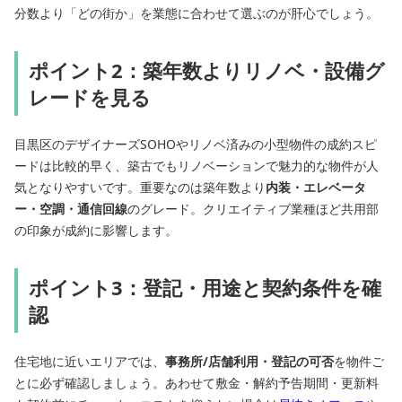
分数より「どの街か」を業態に合わせて選ぶのが肝心でしょう。
ポイント2：築年数よりリノベ・設備グ
レードを見る
目黒区のデザイナーズSOHOやリノベ済みの小型物件の成約スピ
ードは比較的早く、築古でもリノベーションで魅力的な物件が人
気となりやすいです。重要なのは築年数より
内装・エレベータ
ー・空調・通信回線
のグレード。クリエイティブ業種ほど共用部
の印象が成約に影響します。
ポイント3：登記・用途と契約条件を確
認
住宅地に近いエリアでは、
事務所/店舗利用・登記の可否
を物件ご
とに必ず確認しましょう。あわせて敷金・解約予告期間・更新料