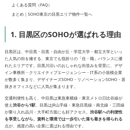
よくある質問（FAQ）
まとめ｜SOHO東京の目黒エリア物件一覧へ
1. 目黒区のSOHOが選ばれる理由
目黒区は、中目黒・目黒・自由が丘・学芸大学・都立大学といっ
た人気の街を擁する、東京でも指折りの「住・職」バランスに優
れたエリアです。目黒川沿いのおしゃれな街並みを背景に、デザ
イン事務所・クリエイティブエージェンシー・IT系の小規模企業
が数多く集まり、デザイナーズSOHO・リノベーションSOHO・居
抜きオフィスなどに人気が集まります。
交通利便性も高く、中目黒は東急東横線・東京メトロ日比谷線が
使え
渋谷から1駅
、目黒はJR山手線・東急目黒線・南北線・三田線
が乗り入れ品川・大手町方面にも好アクセス。
渋谷駅への利便性
を享受しながら、賃料と環境では一歩引いた落ち着きを得られる
点が、感度の高い企業に選ばれる理由です。