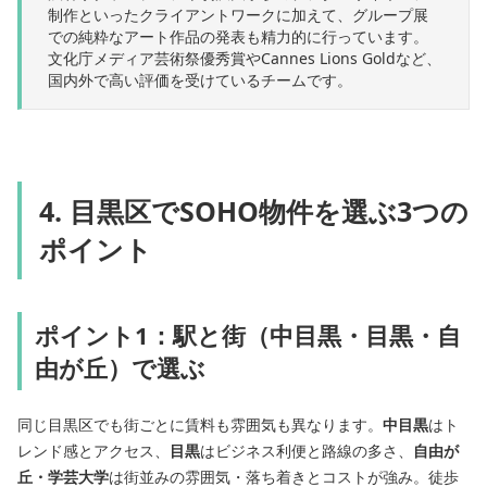
制作といったクライアントワークに加えて、グループ展
での純粋なアート作品の発表も精力的に行っています。
文化庁メディア芸術祭優秀賞やCannes Lions Goldなど、
国内外で高い評価を受けているチームです。
4. 目黒区でSOHO物件を選ぶ3つの
ポイント
ポイント1：駅と街（中目黒・目黒・自
由が丘）で選ぶ
同じ目黒区でも街ごとに賃料も雰囲気も異なります。
中目黒
はト
レンド感とアクセス、
目黒
はビジネス利便と路線の多さ、
自由が
丘・学芸大学
は街並みの雰囲気・落ち着きとコストが強み。徒歩