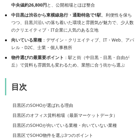
中央値約26,800円
と、公開相場とほぼ整合
中目黒は渋谷から東横線急行・通勤特急で1駅
。利便性を保ち
つつ、目黒川沿いの落ち着いた環境と雰囲気が魅力で、少人数
のクリエイティブ・IT企業に人気のある立地
向いている業種
：デザイン・クリエイティブ、IT・Web、アパ
レル・D2C、士業・個人事務所
物件選びの最重要ポイント
：駅と街（中目黒・目黒・自由が
丘）で賃料も雰囲気も変わるため、業態に合う街から選ぶ
目次
目黒区のSOHOが選ばれる理由
目黒区のオフィス賃料相場（最新マーケットデータ）
目黒区のSOHOが向いている業種・向いていない業種
目黒区でSOHO物件を選ぶ3つのポイント