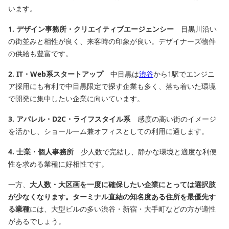
います。
1. デザイン事務所・クリエイティブエージェンシー
目黒川沿い
の街並みと相性が良く、来客時の印象が良い。デザイナーズ物件
の供給も豊富です。
2. IT・Web系スタートアップ
中目黒は
渋谷
から1駅でエンジニ
ア採用にも有利で中目黒限定で探す企業も多く、落ち着いた環境
で開発に集中したい企業に向いています。
3. アパレル・D2C・ライフスタイル系
感度の高い街のイメージ
を活かし、ショールーム兼オフィスとしての利用に適します。
4. 士業・個人事務所
少人数で完結し、静かな環境と適度な利便
性を求める業種に好相性です。
一方、
大人数・大区画を一度に確保したい企業にとっては選択肢
が少なくなります。
ターミナル直結の知名度ある住所を最優先す
る業種
には、大型ビルの多い渋谷・新宿・大手町などの方が適性
があるでしょう。