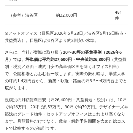
481
（参考）渋谷区
約32,000円
件
※アットオフィス（目黒区2026年5月28日／渋谷区6月16日時点・
共益費込）。目黒区は渋谷区より約2割安い水準。
さらに、当社が実際に取り扱う
20〜30坪の募集事例（2026年6
月）では、坪単価は平均約27,600円・中央値約26,800円
（共益費
別・税別／路面・成約目安の高単価区画を除くオフィス相当）
で、公開相場とおおむね一致します。実際の振れ幅は、学芸大学
の坪約1.4万円台から、新築・駅近・路面の坪3.5〜4万円台までと
広がります。
規模別の月額賃料目安（坪26,400円・共益費込・税別）は、10坪
で約26万円、20坪で約53万円、30坪で約79万円。デザイナーズや
築浅のグレード物件・セットアップオフィスはこれより高くなり
ます。月額賃料だけでなく、敷金・解約予告期間を含めた総コス
トで比較するのが鉄則です。