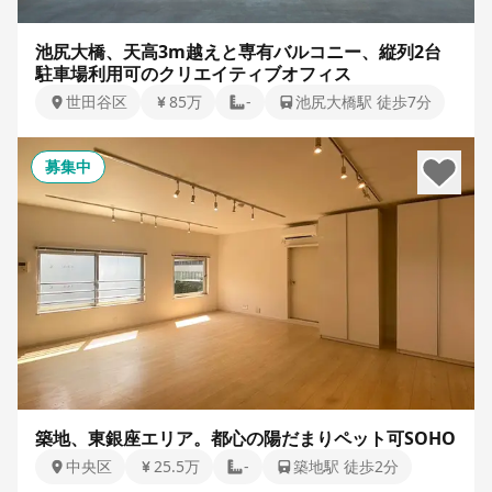
池尻大橋、天高3m越えと専有バルコニー、縦列2台
駐車場利用可のクリエイティブオフィス
世田谷区
85万
-
池尻大橋駅 徒歩7分
募集中
築地、東銀座エリア。都心の陽だまりペット可SOHO
中央区
25.5万
-
築地駅 徒歩2分