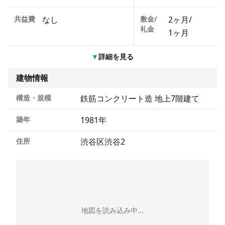
共益費
なし
敷金/
2ヶ月
/
礼金
1ヶ月
▼
詳細を見る
建物情報
構造・規模
鉄筋コンクリート造 地上7階建て
築年
1981年
住所
渋谷区渋谷2
地図を読み込み中...