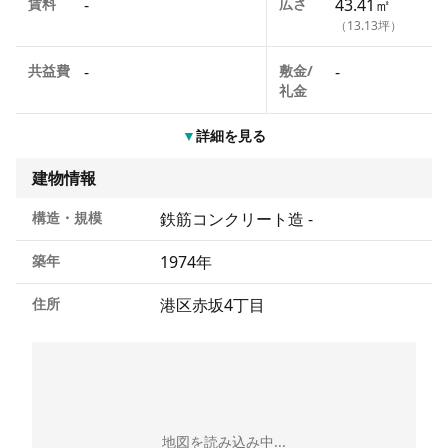
賃料
-
広さ
43.41㎡
（13.13坪）
共益費
-
敷金/
-
礼金
▼
詳細を見る
建物情報
構造・規模
鉄筋コンクリート造 -
築年
1974年
住所
港区赤坂4丁目
地図を読み込み中...