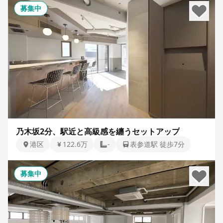
募集中
乃木坂2分、駅近と高級感を纏うセットアップ
港区
122.6万
-
表参道駅 徒歩7分
募集中